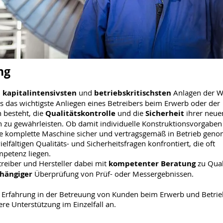
ng
n
kapitalintensivsten
und
betriebskritischsten
Anlagen der We
ass das wichtigste Anliegen eines Betreibers beim Erwerb oder der
 besteht, die
Qualitätskontrolle
und die
Sicherheit
ihrer neue
n zu gewährleisten. Ob damit individuelle Konstruktionsvorgabe
die komplette Maschine sicher und vertragsgemäß in Betrieb ge
ielfältigen Qualitäts- und Sicherheitsfragen konfrontiert, die oft
mpetenz liegen.
treiber und Hersteller dabei mit
kompetenter Beratung
zu Qual
hängiger
Überprüfung von Prüf- oder Messergebnissen.
 Erfahrung in der Betreuung von Kunden beim Erwerb und Betri
e Unterstützung im Einzelfall an.