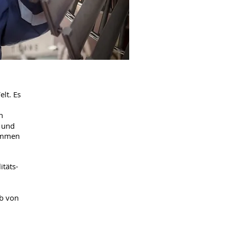
lt. Es
n
n und
nommen
itäts-
eb von