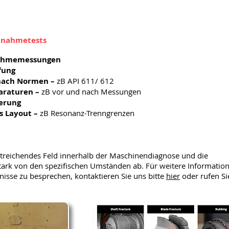
Abnahmetests
nahmemessungen
fung
nach Normen –
zB API 611/ 612
araturen –
zB vor und nach Messungen
ierung
 Layout –
zB Resonanz-Trenngrenzen
reichendes Feld innerhalb der Maschinendiagnose und die
rk von den spezifischen Umständen ab. Für weitere Informatio
nisse zu besprechen, kontaktieren Sie uns bitte
hier
oder rufen Si