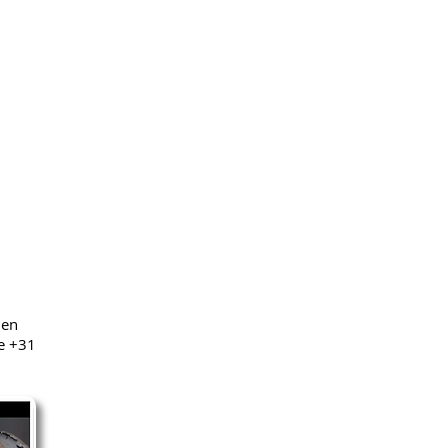
nen
e +31