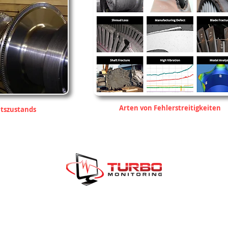
Arten von Fehlerstreitigkeiten
tszustands
ME
ÜBER UNS
ANWENDUNGEN
DIENSTLEISTUNGEN